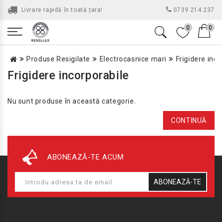
Livrare rapidă în toată țara!
0739 214 237
0
0
Produse Resigilate
Electrocasnice mari
Frigidere inc
Frigidere incorporabile
Nu sunt produse în această categorie.
CONTINUĂ
ABONEAZĂ-TE ACUM
ABONEAZĂ-TE