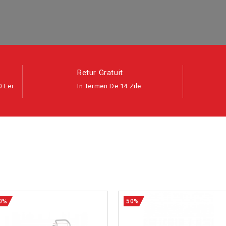
Retur Gratuit
 Lei
In Termen De 14 Zile
0%
50%