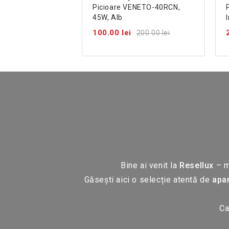
Picioare VENETO-40RCN,
45W, Alb
100.00 lei
200.00 lei
Bine ai venit la
Resellux
– ma
Găsești aici o selecție atentă de
apar
Ca