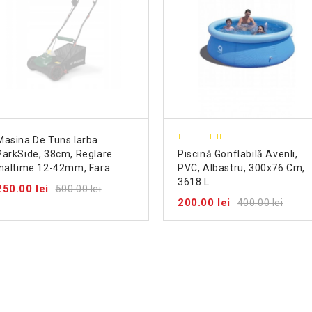
Masina De Tuns Iarba
ParkSide, 38cm, Reglare
Piscină Gonflabilă Avenli,
Inaltime 12-42mm, Fara
PVC, Albastru, 300x76 Cm,
Acumulator Si Incarcator
3618 L
250.00 lei
500.00 lei
200.00 lei
400.00 lei