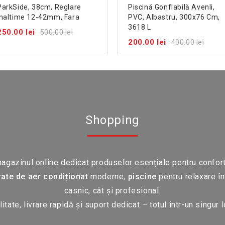
ParkSide, 38cm, Reglare
Piscină Gonflabilă Avenli,
Inaltime 12-42mm, Fara
PVC, Albastru, 300x76 Cm,
Acumulator Si Incarcator
3618 L
250.00 lei
500.00 lei
200.00 lei
400.00 lei
Shopping
gazinul online dedicat produselor esențiale pentru confort și
ate de aer condiționat
moderne,
piscine
pentru relaxare în
casnic, cât și profesional.
litate, livrare rapidă și suport dedicat – totul într-un singur l