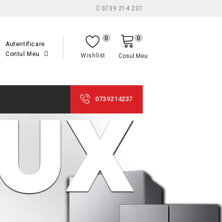
0739 214 237
0
0
Autentificare
Contul Meu
Wishlist
Cosul Meu
0739214237