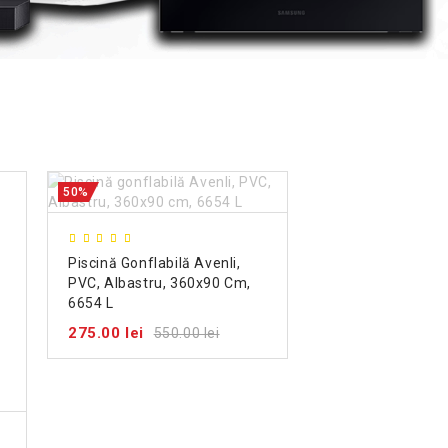
50%
Piscină Gonflabilă Avenli,
PVC, Albastru, 360x90 Cm,
6654 L
275.00 lei
550.00 lei